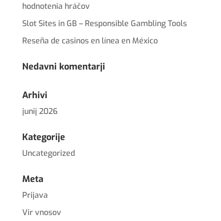
hodnotenia hráčov
Slot Sites in GB – Responsible Gambling Tools
Reseña de casinos en línea en México
Nedavni komentarji
Arhivi
junij 2026
Kategorije
Uncategorized
Meta
Prijava
Vir vnosov