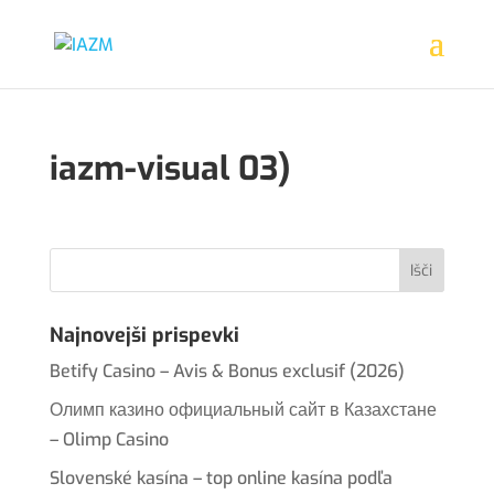
iazm-visual 03)
Najnovejši prispevki
Betify Casino – Avis & Bonus exclusif (2026)
Олимп казино официальный сайт в Казахстане
– Olimp Casino
Slovenské kasína – top online kasína podľa